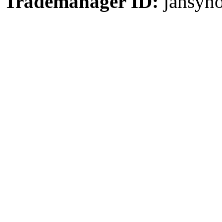
Trademanager ID:
jansyh