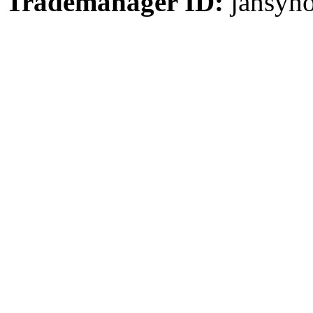
Trademanager ID:
jansyh