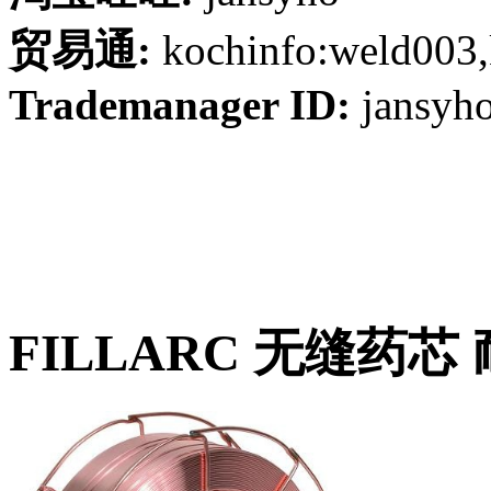
贸易通:
kochinfo:weld003,
Trademanager ID:
jansyh
FILLARC 无缝药芯