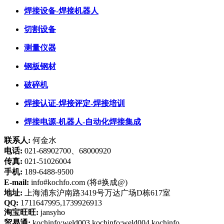
焊接设备-焊接机器人
切割设备
测量仪器
钢板钢材
破碎机
焊接认证-焊接评定-焊接培训
焊接电源-机器人-自动化焊接集成
联系人:
何金水
电话:
021-68902700、68000920
传真:
021-51026004
手机:
189-6488-9500
E-mail:
info#kochfo.com (将#换成@)
地址:
上海浦东沪南路3419号万达广场D栋617室
QQ:
1711647995,1739926913
淘宝旺旺:
jansyho
贸易通:
kochinfo:weld003,kochinfo:weld004,kochinfo