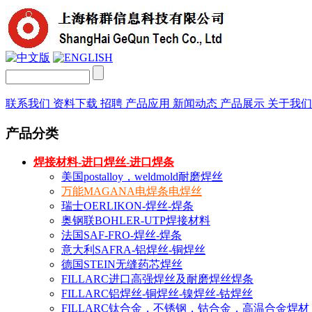
联系我们
资料下载
招聘
产品应用
新闻动态
产品展示
关于我
产品分类
焊接材料-进口焊丝-进口焊条
美国postalloy，weldmold耐磨焊丝
万能MAGANA电焊条电焊丝
瑞士OERLIKON-焊丝-焊条
奥钢联BOHLER-UTP焊接材料
法国SAF-FRO-焊丝-焊条
意大利SAFRA-铝焊丝-铜焊丝
德国STEIN无缝药芯焊丝
FILLARC进口高强焊丝及耐磨焊丝焊条
FILLARC铝焊丝-铜焊丝-镍焊丝-钴焊丝
FILLARC钛合金，不锈钢，钴合金，高温合金焊材