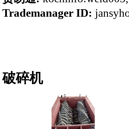
Trademanager ID:
jansyh
破碎机